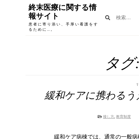
Skip
終末医療に関する情
to
報サイト
検
content
索:
患者に寄り添い、手厚い看護をす
るために…。
タグ
1
緩和ケアに携わるう
接し方
,
教育制度
緩和ケア病棟では、通常の一般病